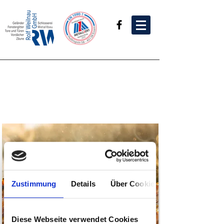
Grillen auf höchstem Niveau
mit Feuerschale und Grillring
von Andreas Weilnau
Jetzt
ANGEBOT
anfordern
Zustimmung
Details
Über Cookies
service@metallgestaltung-
weilnau.de
Diese Webseite verwendet Cookies