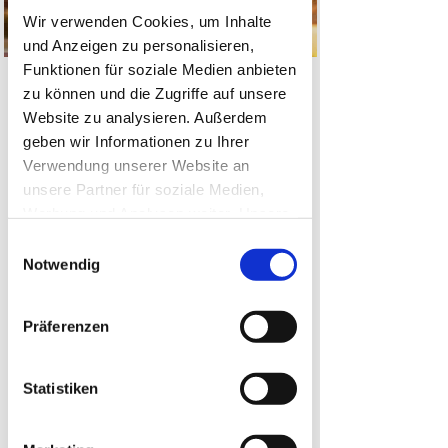
Wir verwenden Cookies, um Inhalte
und Anzeigen zu personalisieren,
Funktionen für soziale Medien anbieten
Ihre Gäste werden Sie lieben!
zu können und die Zugriffe auf unsere
Gemeinsam rund ums Feuer
Website zu analysieren. Außerdem
sitzen und Grillen und Braten auf
geben wir Informationen zu Ihrer
einem Niveau, wie Sie es bisher
Verwendung unserer Website an
nicht kannten ...
unsere Partner für soziale Medien,
Werbung und Analysen weiter. Unsere
Partner führen diese Informationen
Einwilligungsauswahl
möglicherweise mit weiteren Daten
Notwendig
zusammen, die Sie ihnen bereitgestellt
haben oder die sie im Rahmen Ihrer
Präferenzen
Nutzung der Dienste gesammelt
haben.
Statistiken