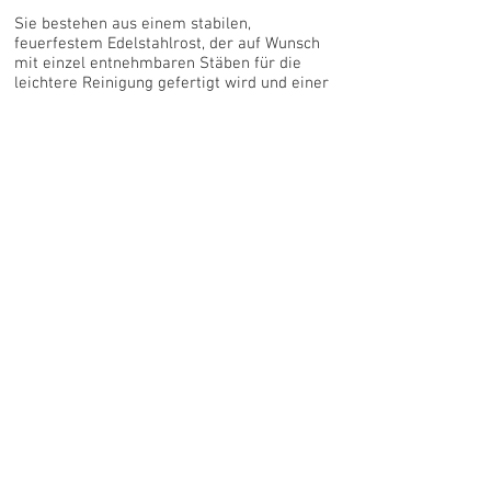
Sie bestehen aus einem stabilen,
feuerfestem Edelstahlrost, der auf Wunsch
mit einzel entnehmbaren Stäben für die
leichtere Reinigung gefertigt wird und einer
massiven Feuerschale in Rostoptik, die von
einem abnehmbaren Stahlring umgeben ist.
Zurück zum Portfolio