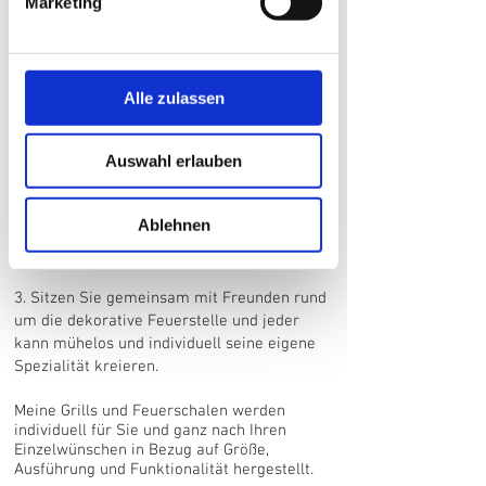
Marketing
1. Braten Sie mühelos und schonend
Alle zulassen
köstliche Fisch-, Fleisch- und Gemüse-
Speisen und sogar Pfannengerichte direkt
Auswahl erlauben
an der Feuerschale auf Ihrem extra für Sie
gefertigten Weilnau-Grillring
Ablehnen
2. Zaubern Sie Ihre Lieblingsspeisen
traditionell auf dem Rost am offenen Feuer
3. Sitzen Sie gemeinsam mit Freunden rund
um die dekorative Feuerstelle und jeder
kann mühelos und individuell seine eigene
Spezialität kreieren.
Meine Grills und Feuerschalen werden
individuell für Sie und ganz nach Ihren
Einzelwünschen in Bezug auf Größe,
Ausführung und Funktionalität hergestellt.